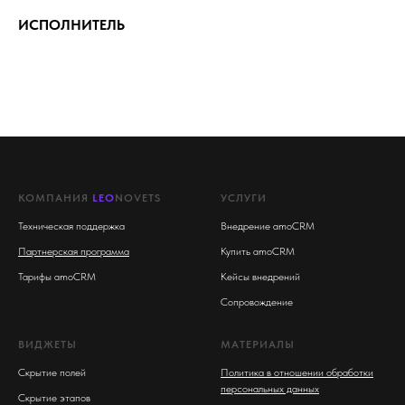
ИСПОЛНИТЕЛЬ
КОМПАНИЯ
LEO
NOVETS
УСЛУГИ
Техническая поддержка
Внедрение amoCRM
Партнерская программа
Купить amoCRM
Тарифы amoCRM
Кейсы внедрений
Сопровождение
ВИДЖЕТЫ
МАТЕРИАЛЫ
Скрытие полей
Политика в отношении обработки
персональных данных
Скрытие этапов