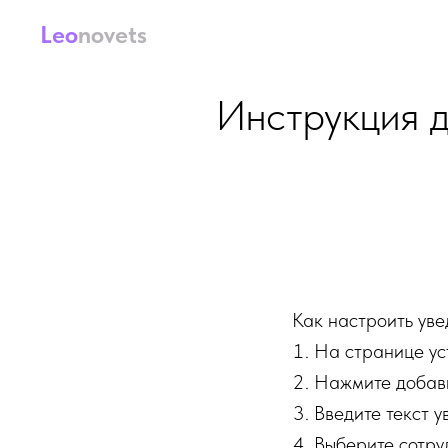
Leo
novets
Услуги
Кейсы
Отз
Инструкция д
Как настроить уве
На странице ус
Нажмите добав
Введите текст 
Выберите сотруд