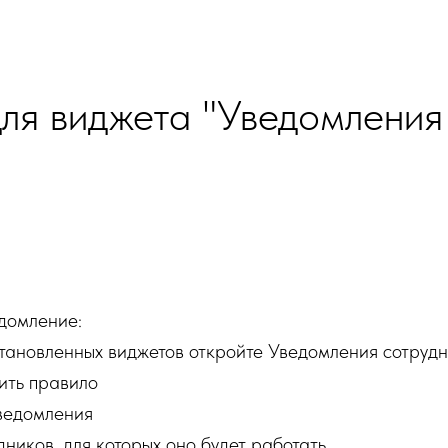
+7 
ывы
Тарифы
Контакты
Виджеты
ля виджета "Уведомления
домление:
тановленных виджетов откройте Уведомления сотруд
ить правило
уведомления
ников, для которых оно будет работать